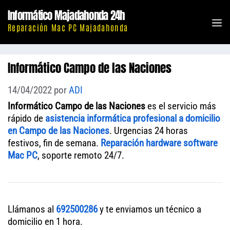
Saltar
Informático Majadahonda 24h
al
M
Reparación Mac PC Majadahonda
contenido
Informático Campo de las Naciones
14/04/2022
por
ADI
Informático Campo de las Naciones
es el servicio más
rápido de
asistencia informática profesional a domicilio
en Campo de las Naciones
. Urgencias 24 horas
festivos, fin de semana.
Reparación hardware software
Mac PC
, soporte remoto 24/7.
Llámanos al
692500286
y te enviamos un técnico a
domicilio en 1 hora.