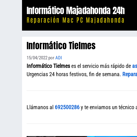
Saltar
Informático Majadahonda 24h
al
Reparación Mac PC Majadahonda
contenido
Informático Tielmes
15/04/2022
por
ADI
Informático Tielmes
es el servicio más rápido de
as
Urgencias 24 horas festivos, fin de semana.
Repara
Llámanos al
692500286
y te enviamos un técnico a