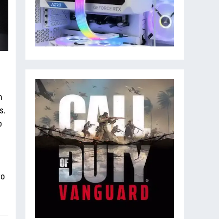
n
s.
o
vo