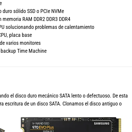
e
co duro sólido SSD o PCIe NVMe
ción memoria RAM DDR2 DDR3 DDR4
GPU solucionando problemas de calentamiento
CPU, placa base
 de varios monitores
s, backup Time Machine
do el disco duro mecánico SATA lento o defectuoso. De esta
ra escritura de un disco SATA. Clonamos el disco antiguo o