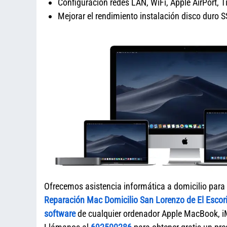
Configuración redes LAN, WiFi, Apple AirPort, 
Mejorar el rendimiento instalación disco dur
Ofrecemos asistencia informática a domicilio para
Reparación Mac Domicilio San Lorenzo de El Escori
software
de cualquier ordenador Apple MacBook, i