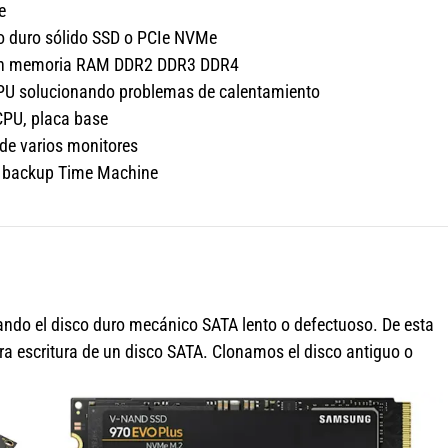
e
co duro sólido SSD o PCIe NVMe
ción memoria RAM DDR2 DDR3 DDR4
GPU solucionando problemas de calentamiento
CPU, placa base
 de varios monitores
s, backup Time Machine
do el disco duro mecánico SATA lento o defectuoso. De esta
ra escritura de un disco SATA. Clonamos el disco antiguo o