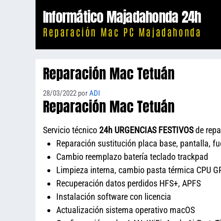
Saltar
Informático Majadahonda 24h
al
Reparación Mac PC Majadahonda
contenido
Reparación Mac Tetuán
28/03/2022
por
ADI
Reparación Mac Tetuán
Servicio técnico
24h URGENCIAS FESTIVOS
de repa
Reparación sustitución placa base, pantalla, f
Cambio reemplazo batería teclado trackpad
Limpieza interna, cambio pasta térmica CPU GP
Recuperación datos perdidos HFS+, APFS
Instalación software con licencia
Actualización sistema operativo macOS